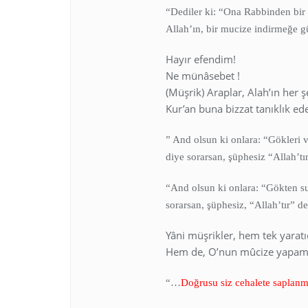
“Dediler ki: “Ona Rabbinden bir
Allah’ın, bir mucize indirmeğe g
Hayır efendim!
Ne münâsebet !
(Müşrik) Araplar, Alah’ın her 
Kur’an buna bizzat tanıklık ede
” And olsun ki onlara: “Gökleri v
diye sorarsan, şüphesiz “Allah’t
“And olsun ki onlara: “Gökten su
sorarsan, şüphesiz, “Allah’tır” d
Yâni müşrikler, hem tek yarat
Hem de, O’nun mûcize yapamıya
“…
Doğrusu siz cehalete saplanm