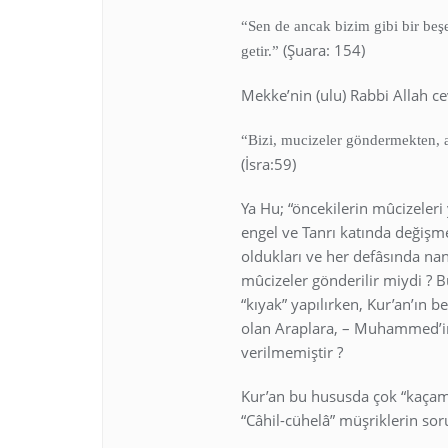
“Sen de ancak bizim gibi bir beş
(Şuara: 154)
getir.”
Mekke’nin (ulu) Rabbi Allah ce
“Bizi, mucizeler göndermekten, 
(İsra:59)
Ya Hu; “öncekilerin mûcizeler
engel ve Tanrı katında değişme
oldukları ve her defâsında nank
mûcizeler gönderilir miydi ? B
“kıyak” yapılırken, Kur’an’ın b
olan Araplara, – Muhammed’in 
verilmemiştir ?
Kur’an bu hususda çok “kaçama
“Câhil-cühelâ” müşriklerin sor