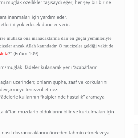
smı muğlâk özellikler taşısaydı eğer; her şey biribirine
lara inanmaları için yardım eder.
retlerini yok edecek doneler verir.
irse mutlaka ona inanacaklarına dair en güçlü yeminleriyle
cizeler ancak Allah katındadır. O mucizeler geldiği vakit de
(En’âm:109)
siniz
?”
em/muğlâk ifâdeler kulanarak yeni “acabâ”ların
açları üzerinden; onların şüphe, zaaf ve korkularını
” devşirmeye tenezzül etmez.
âdelerle kullarının “kalplerinde hastalık” aramaya
alık”tan muzdarip olduklarını bilir ve kurtulmaları için
rın nasıl davranacaklarını önceden tahmin etmek veya