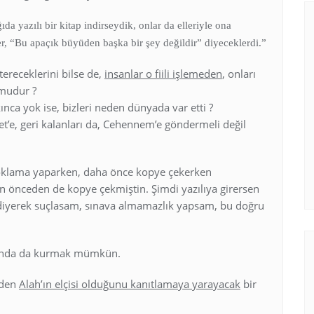
 yazılı bir kitap indirseydik, onlar da elleriyle ona
er, “Bu apaçık büyüden başka bir şey değildir” diyeceklerdi.”
stereceklerini bilse de,
insanlar o fiili işlemeden
, onları
 mudur ?
nca yok ise, bizleri neden dünyada var etti ?
t’e, geri kalanları da, Cehennem’e göndermeli değil
 yoklama yaparken, daha önce kopye çekerken
en önceden de kopye çekmiştin. Şimdi yazılıya girersen
’ diyerek suçlasam, sınava almamazlık yapsam, bu doğru
sunda da kurmak mümkün.
’den
Alah’ın elçisi olduğunu kanıtlamaya yarayacak
bir