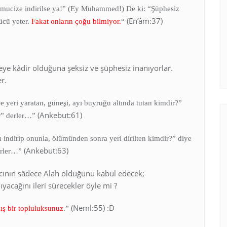
 mucize indirilse ya!” (Ey Muhammed!) De ki: “Şüphesiz
(En’âm:37)
ücü yeter.
Fakat onların çoğu bilmiyor.
“
şeye kâdir olduğuna şeksiz ve şüphesiz inanıyorlar.
r.
e yeri yaratan, güneşi, ayı buyruğu altında tutan kimdir?”
(Ankebut:61)
ır” derler…”
 indirip onunla, ölümünden sonra yeri dirilten kimdir?” diye
(Ankebut:63)
erler…”
ıcının sâdece Alah olduğunu kabul edecek;
cağını ileri sürecekler öyle mi ?
(Neml:55) :D
ış bir topluluksunuz
.”