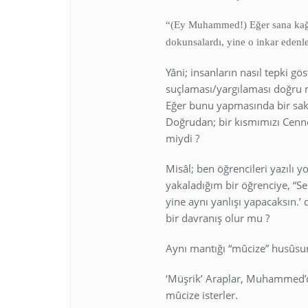
“(Ey Muhammed!) Eğer sana kağıda
dokunsalardı, yine o inkar edenl
Yâni; insanların nasıl tepki gö
suçlaması/yargılaması doğru
Eğer bunu yapmasında bir sakı
Doğrudan; bir kısmımızı Cenne
miydi ?
Misâl; ben öğrencileri yazılı
yakaladığım bir öğrenciye, “S
yine aynı yanlışı yapacaksın.
bir davranış olur mu ?
Aynı mantığı “mûcize” husû
‘Müşrik’ Araplar, Muhammed
mûcize isterler.