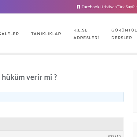
Facebook HristiyanTürk Sayfa
KILISE
GÖRÜNTÜ
KALELER
TANIKLIKLAR
ADRESLERI
DERSLER
ı hüküm verir mi ?
#27810