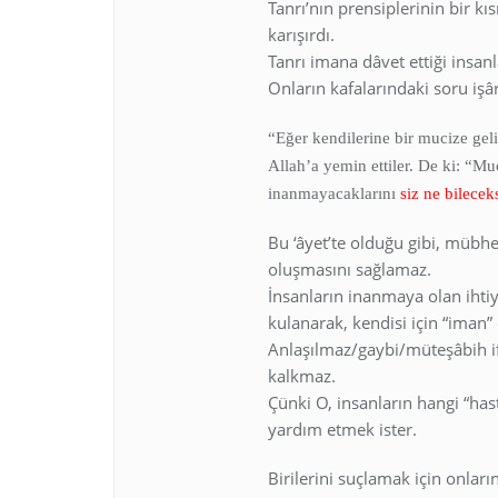
Tanrı’nın prensiplerinin bir kı
karışırdı.
Tanrı imana dâvet ettiği insan
Onların kafalarındaki soru işâ
“Eğer kendilerine bir mucize gel
Allah’a yemin ettiler. De ki: “Mu
inanmayacaklarını
siz ne bilecek
Bu ‘âyet’te olduğu gibi, mübh
oluşmasını sağlamaz.
İnsanların inanmaya olan ihtiy
kulanarak, kendisi için “iman
Anlaşılmaz/gaybi/müteşâbih if
kalkmaz.
Çünki O, insanların hangi “hast
yardım etmek ister.
Birilerini suçlamak için onla