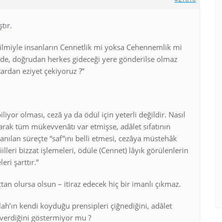
tır.
ilmiyle insanların Cennetlik mi yoksa Cehennemlik mi
âlde, doğrudan herkes gideceği yere gönderilse olmaz
rdan eziyet çekiyoruz ?”
liyor olması, cezâ ya da ödül için yeterli değildir. Nasıl
olarak tüm mükevvenâtı var etmişse, adâlet sıfatının
yaşanılan süreçte “saf”ını belli etmesi, cezâya müstehâk
iilleri bizzat işlemeleri, ödüle (Cennet) lâyık görülenlerin
eri şarttır.”
tan olursa olsun – itiraz edecek hiç bir imanlı çıkmaz.
lah’ın kendi koyduğu prensipleri çiğnediğini, adâlet
 verdiğini göstermiyor mu ?