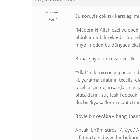
Anonim
Şu soruyla çok sık karşılaşılmış
Pasif
“Mâdem ki Allah ezel ve ebed 
olduklarını bilmektedir. Şu h
mıydı; neden bu dünyada eksta
Buna, şöyle bir cevap verilir.
“Allah’ın kimin ne yapacağını bi
ki, yaratma sıfatının tecelisi 
tecelisi için de; insan(lar)ın 
olacakların, suç teşkil edecek f
de, bu ‘liyâkat’lerini ıspat etmel
Böyle bir cevâba – hangi inanç
Ancak; En’âm sûresi 7. ‘âyet’ A
sıfatına ters düşen bir hüküm