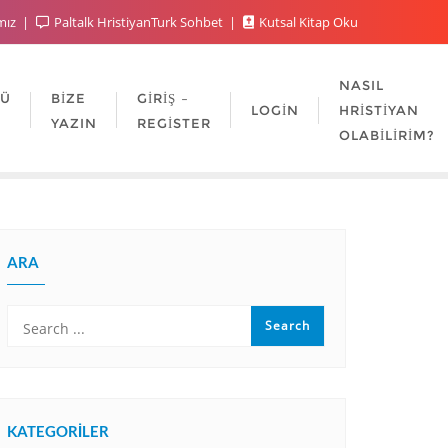
mız
Paltalk HristiyanTurk Sohbet
Kutsal Kitap Oku
NASIL
LÜ
BIZE
GIRIŞ –
LOGIN
HRISTIYAN
YAZIN
REGISTER
OLABILIRIM?
ARA
KATEGORILER