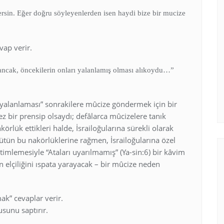
ersin. Eğer doğru söyleyenlerden isen haydi bize bir mucize
vap verir.
ancak, öncekilerin onları yalanlamış olması alıkoydu…”
i yalanlaması” sonrakilere mûcize göndermek için bir
z bir prensip olsaydı; defâlarca mûcizelere tanık
örlük ettikleri halde, İsrailoğularına sürekli olarak
ütün bu nakörlüklerine rağmen, İsrailoğularına özel
etimlemesiyle “Ataları uyarılmamış” (Ya-sin:6) bir kâvim
elçiliğini ıspata yarayacak – bir mûcize neden
k” cevaplar verir.
usunu saptırır.