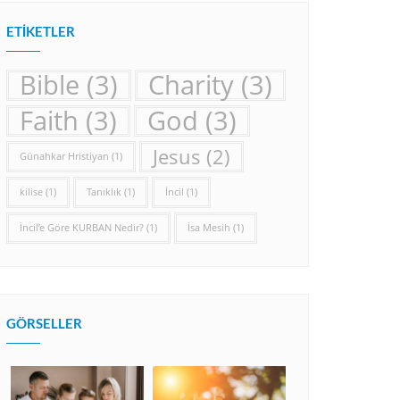
ETIKETLER
Bible
(3)
Charity
(3)
Faith
(3)
God
(3)
Jesus
(2)
Günahkar Hristiyan
(1)
kilise
(1)
Tanıklık
(1)
İncil
(1)
İncil’e Göre KURBAN Nedir?
(1)
İsa Mesih
(1)
GÖRSELLER