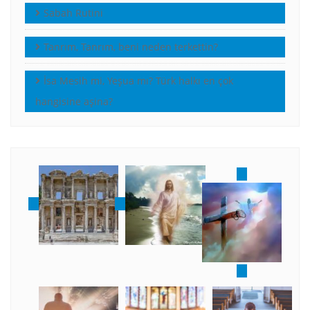
Sabah Rutini
Tanrım, Tanrım, beni neden terkettin?
İsa Mesih mi, Yeşua mı? Türk halkı en çok
hangisine aşina?