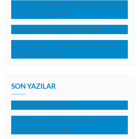
KUTSAL KITAP KARAKTERLERİ ve KİLİSE TARİHİNİN
ÖNDE GELEN KİŞİLİKLERİ
ÜYELİK PROBLEMLERİ, YARDIM, SUPPORT
DOWNLOADS – İNDİREBİLECEĞİNİZ DOSYALAR,
BASVURU KAYNAKLARI
SON YAZILAR
Nasıl Hristiyan Olabilirim?
Elçi Pavlus’un Elçilerin İşleri kitabında hiç
geçmeyen diğer yolculukları