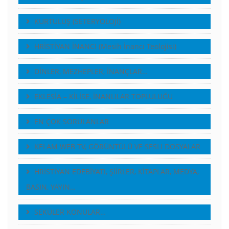
KURTULUŞ (SETERYOLOJİ)
HRİSTİYAN İNANCI (Mesih İnancı Teolojisi)
DİNLER, MEZHEPLER, İNANÇLAR…
EKLESİA – KİLİSE, İNANLILAR TOPLULUĞU
EN ÇOK SORULANLAR
KELAM WEB TV, GÖRÜNTÜLÜ VE SESLI DOSYALAR
HRİSTİYAN EDEBİYATI, ŞİİRLER, KİTAPLAR, MEDYA,
BASIN, YAYIN…
SEKÜLER KONULAR…