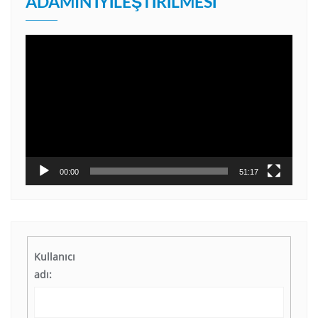
ADAMIN İYILEŞTIRILMESI
Video
oynatıcı
00:00
51:17
Kullanıcı
adı: