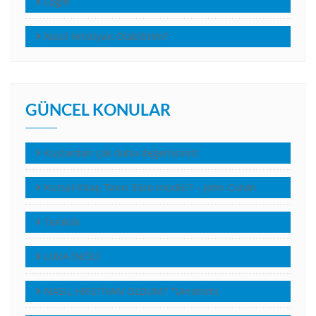
Login
Nasıl Hristiyan Olabilirim?
GÜNCEL KONULAR
Kuşlardan çok daha değerlisiniz!
Kutsal Kitap Tanrı Sözü müdür? – John Calvin
Tanıklık
LUKA İNCİLİ
NASIL HRİSTİYAN OLDUM? *(Anonim)