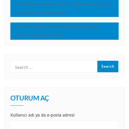
Seni ben yarattım, sana ben biçim verdim.Sana
yardım edecek olan benim.
İsa’nın dağda görünümünün değişmesinin
anlamı ve önemini neydi?
OTURUM AÇ
Kullanıcı adı ya da e-posta adresi