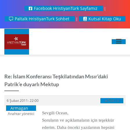
Facebook HristiyanTürk Sayfamız
Paltalk HristiyanTurk Sohbet
Kutsal Kitap Oku
Re: İslam Konferansı Teşkilatından Mısır’daki
Patrik’e duyarlı Mektup
#29410
6 Şubat 2011: 22:00
Armagan
Sevgili Ocean,
Anahtar yönetici
Soruların ve açıklamaların için teşekkür
ederim. Daha önceki yazılarının hepsini