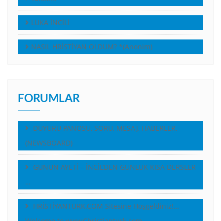
LUKA İNCİLİ
NASIL HRİSTİYAN OLDUM? *(Anonim)
FORUMLAR
DUYURU PANOSU, SORU, MESAJ, HABERLER,
(NEWSBOARD)
GÜNÜN AYETİ – İNCİL’DEN GÜNLÜK KISA DERSLER
…
HRİSTİYANTÜRK.COM Sitesine Hoşgeldiniz!…
Welcome to www.Christianturk.com