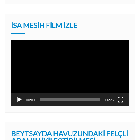
İSA MESIH FILM İZLE
Video
oynatıcı
00:00
06:25
BEYTSAYDA HAVUZUNDAKI FELÇLI