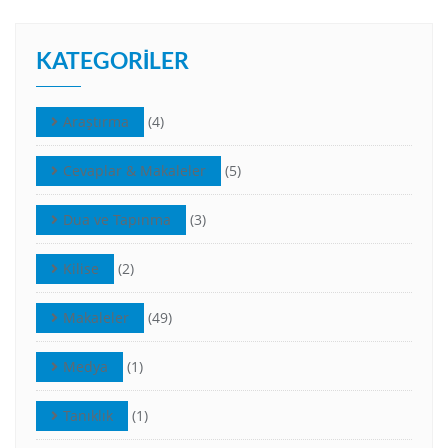
KATEGORILER
Araştırma
(4)
Cevaplar & Makaleler
(5)
Dua ve Tapınma
(3)
Kilise
(2)
Makaleler
(49)
Medya
(1)
Tanıklık
(1)