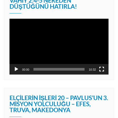
VAHIY 2:4-5 NEREDEN
DÜŞTÜĞÜNÜ HATIRLA!
Video
oynatıcı
00:00
10:32
ELÇILERIN İŞLERI 20 – PAVLUS’UN 3.
MISYON YOLCULUĞU – EFES,
TRUVA, MAKEDONYA