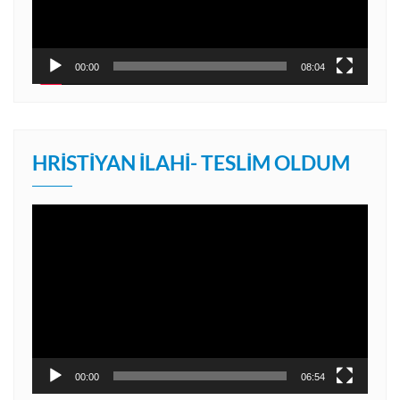
00:00
08:04
HRISTIYAN İLAHI- TESLIM OLDUM
Video
oynatıcı
00:00
06:54