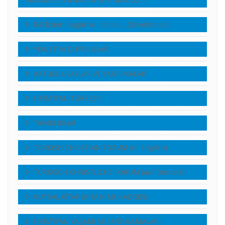
İNCİL’den Bugünkü İnciler… (Devotionals)
YÖNETiM DUYURULARI
AKTUEL OLAYLAR VE YANSIMALAR
HRİSTİYAN TÜRKLER
TANIKLIKLAR
TURKISH CHRISTIAN FORUM (in English)
TURKISCH CHRISTLICHE FORUM (auf Deutsch)
KUTSAL KİTAP (KİTABI MUKADDES)
HRİSTİYAN YAŞAMI VE UYGULAMALARI