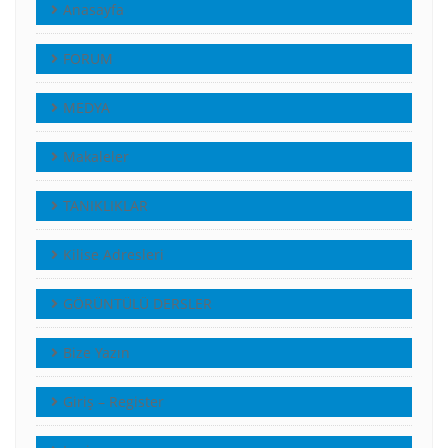
Anasayfa
FORUM
MEDYA
Makaleler
TANIKLIKLAR
Kilise Adresleri
GÖRÜNTÜLÜ DERSLER
Bize Yazın
Giriş – Register