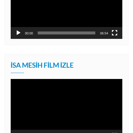
00:00
06:54
İSA MESIH FILM İZLE
Video
oynatıcı