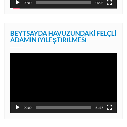
00:00
06:25
BEYTSAYDA HAVUZUNDAKI FELÇLI
ADAMIN İYILEŞTIRILMESI
Video
oynatıcı
00:00
51:17