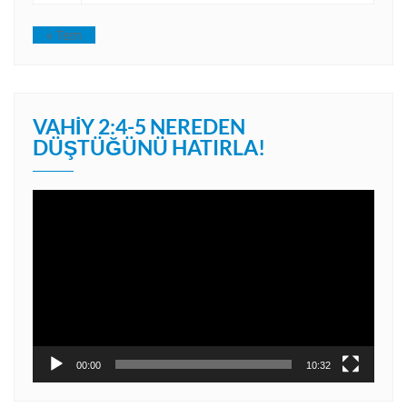
« Tem
VAHIY 2:4-5 NEREDEN
DÜŞTÜĞÜNÜ HATIRLA!
Video
oynatıcı
00:00
10:32