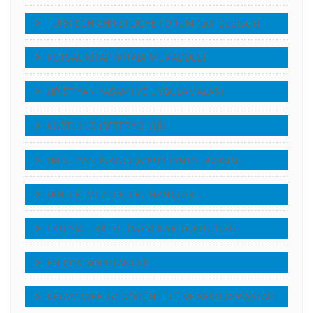
TURKISCH CHRISTLICHE FORUM (auf Deutsch)
KUTSAL KİTAP (KİTABI MUKADDES)
HRİSTİYAN YAŞAMI VE UYGULAMALARI
KURTULUŞ (SETERYOLOJİ)
HRİSTİYAN İNANCI (Mesih İnancı Teolojisi)
DİNLER, MEZHEPLER, İNANÇLAR…
EKLESİA – KİLİSE, İNANLILAR TOPLULUĞU
EN ÇOK SORULANLAR
KELAM WEB TV, GÖRÜNTÜLÜ VE SESLI DOSYALAR