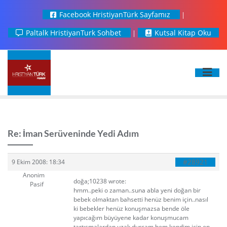
Facebook HristiyanTürk Sayfamız
Paltalk HristiyanTurk Sohbet
Kutsal Kitap Oku
Re: İman Serüveninde Yedi Adım
#28921
9 Ekim 2008: 18:34
Anonim
doğa;10238 wrote:
Pasif
hmm..peki o zaman..suna abla yeni doğan bir
bebek olmaktan bahsetti henüz benim için..nasıl
ki bebekler henüz konuşmazsa bende öle
yapıcağım büyüyene kadar konuşmucam
tartışmalardan uzak durcam hem kendim için en