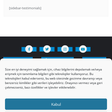
[sidebar-testimonials]
HAKKIMIZDA
Üyelik Kuralları
Bize Yazın
Gizlilik Politikamız
İncil’den Dersler
Size en iyi deneyimi sağlamak için, cihaz bilgilerini depolamak ve/veya
Makaleler
Online Kutsal Kitap
erişmek için tanımlama bilgileri gibi teknolojiler kullanıyoruz. Bu
teknolojileri kabul ederseniz, bu web sitesinde gezinme davranışı veya
Video Öğrencilik Dersleri
benzersiz kimlikler gibi verileri işleyebiliriz. Onayınızı vermez veya geri
ABNSAT Türkiye – Canlı İzleyin
çekmezseniz, bazı özellikler ve işlevler etkilenebilir.
Ahuva Hizmetleri YouTube Sayfası
Hesap aç
Üye Girişi
Kayıt
Register
Kabul
Register
Paltalk Sohbet Odası
Üye Girişi