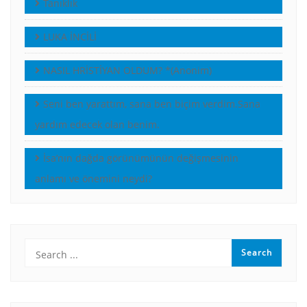
Tanıklık
LUKA İNCİLİ
NASIL HRİSTİYAN OLDUM? *(Anonim)
Seni ben yarattım, sana ben biçim verdim.Sana
yardım edecek olan benim.
İsa’nın dağda görünümünün değişmesinin
anlamı ve önemini neydi?