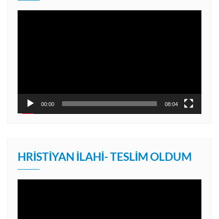
Video
oynatıcı
00:00
08:04
HRISTIYAN İLAHI- TESLIM OLDUM
Video
oynatıcı