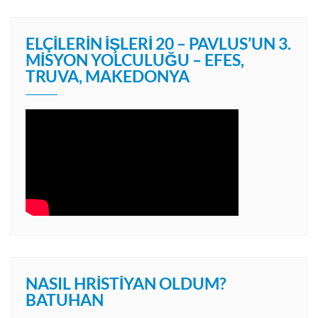
ELÇILERIN İŞLERI 20 – PAVLUS’UN 3.
MISYON YOLCULUĞU – EFES,
TRUVA, MAKEDONYA
NASIL HRISTIYAN OLDUM?
BATUHAN