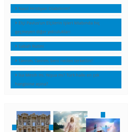
Nasıl Hristiyan Olabilirim?
Elçi Pavlus’un Elçilerin İşleri kitabında hiç
geçmeyen diğer yolculukları
Sabah Rutini
Tanrım, Tanrım, beni neden terkettin?
İsa Mesih mi, Yeşua mı? Türk halkı en çok
hangisine aşina?