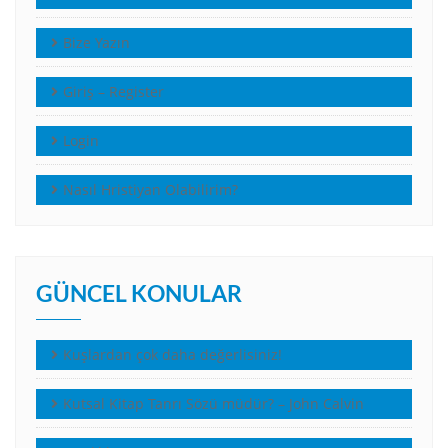
Bize Yazın
Giriş – Register
Login
Nasıl Hristiyan Olabilirim?
GÜNCEL KONULAR
Kuşlardan çok daha değerlisiniz!
Kutsal Kitap Tanrı Sözü müdür? – John Calvin