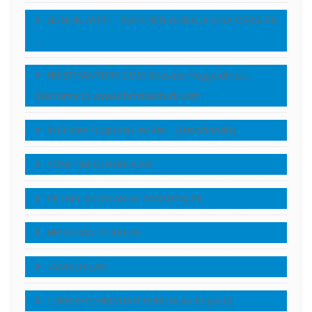
GÜNÜN AYETİ – İNCİL’DEN GÜNLÜK KISA DERSLER
…
HRİSTİYANTÜRK.COM Sitesine Hoşgeldiniz!…
Welcome to www.Christianturk.com
İNCİL’den Bugünkü İnciler… (Devotionals)
YÖNETiM DUYURULARI
AKTUEL OLAYLAR VE YANSIMALAR
HRİSTİYAN TÜRKLER
TANIKLIKLAR
TURKISH CHRISTIAN FORUM (in English)