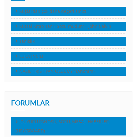
Kuşlardan çok daha değerlisiniz!
Kutsal Kitap Tanrı Sözü müdür? – John Calvin
Tanıklık
LUKA İNCİLİ
NASIL HRİSTİYAN OLDUM? *(Anonim)
FORUMLAR
DUYURU PANOSU, SORU, MESAJ, HABERLER,
(NEWSBOARD)