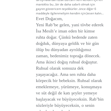
mantıklısı bu…bir de daha sabırlı olmak için
gayret göstericem teşekkürler..önce diğer 6
maddeyle ilgilenmeliyim kendim için:)esen kalın…
Evet Doğacım,
Yeni Rab’be gelen, yani tövbe ederek
İsa Mesih’e iman eden bir kimse
ruhta doğar. Çünkü bedende zaten
doğduk, dünyaya geldik ve bir gün
ölüp bu dünyadan ayrıldığımız
zaman, bedenimiz toprağa dönecek.
Ama ikinci doğuş ruhsal doğuştur.
Ruhsal olarak sonsuza dek
yaşayacağız. Ama sen ruhta daha
körpecik bir bebeksin. Ruhsal olarak
emeklemeye, yürümeye, konuşmaya
ve süt değil de katı şeyler yemeye
başlayacak ve büyüyeceksin. Rab’bin
sözleriyle büyüyeceksin, o senin