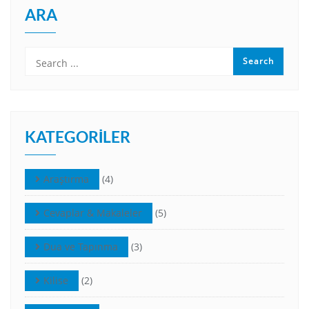
ARA
KATEGORILER
Araştırma
(4)
Cevaplar & Makaleler
(5)
Dua ve Tapınma
(3)
Kilise
(2)