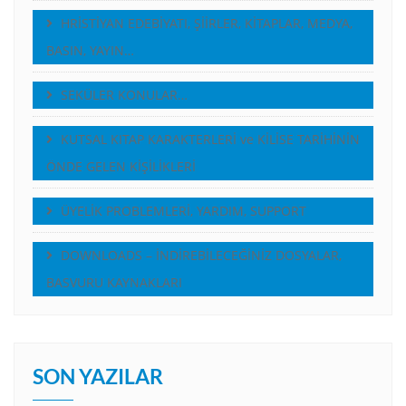
HRİSTİYAN EDEBİYATI, ŞİİRLER, KİTAPLAR, MEDYA,
BASIN, YAYIN…
SEKÜLER KONULAR…
KUTSAL KITAP KARAKTERLERİ ve KİLİSE TARİHİNİN
ÖNDE GELEN KİŞİLİKLERİ
ÜYELİK PROBLEMLERİ, YARDIM, SUPPORT
DOWNLOADS – İNDİREBİLECEĞİNİZ DOSYALAR,
BASVURU KAYNAKLARI
SON YAZILAR