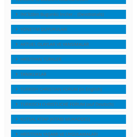
İNCİL’den Bugünkü İnciler… (Devotionals)
YÖNETiM DUYURULARI
AKTUEL OLAYLAR VE YANSIMALAR
HRİSTİYAN TÜRKLER
TANIKLIKLAR
TURKISH CHRISTIAN FORUM (in English)
TURKISCH CHRISTLICHE FORUM (auf Deutsch)
KUTSAL KİTAP (KİTABI MUKADDES)
HRİSTİYAN YAŞAMI VE UYGULAMALARI