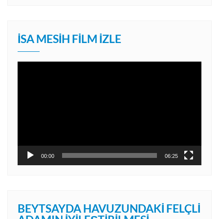
İSA MESIH FILM İZLE
Video
oynatıcı
00:00
06:25
BEYTSAYDA HAVUZUNDAKI FELÇLI