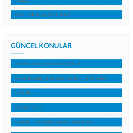
Login
Nasıl Hristiyan Olabilirim?
GÜNCEL KONULAR
Kuşlardan çok daha değerlisiniz!
Kutsal Kitap Tanrı Sözü müdür? – John Calvin
Tanıklık
LUKA İNCİLİ
NASIL HRİSTİYAN OLDUM? *(Anonim)