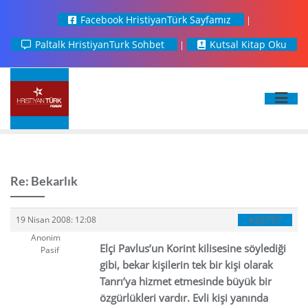
Facebook HristiyanTürk Sayfamız
Paltalk HristiyanTurk Sohbet
Kutsal Kitap Oku
Re: Bekarlık
#28797
19 Nisan 2008: 12:08
Anonim
Elçi Pavlus’un Korint kilisesine söylediği
Pasif
gibi, bekar kişilerin tek bir kişi olarak
Tanrı’ya hizmet etmesinde büyük bir
özgürlükleri vardır. Evli kişi yanında