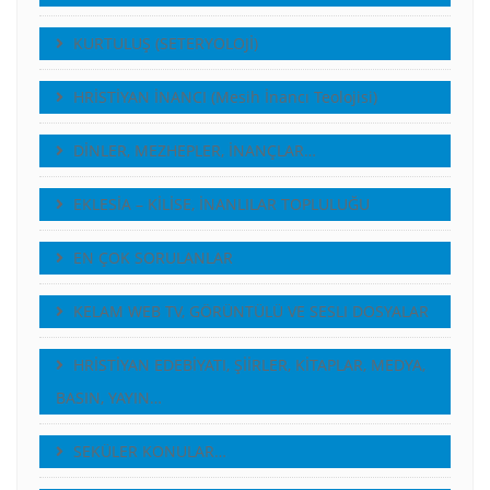
KURTULUŞ (SETERYOLOJİ)
HRİSTİYAN İNANCI (Mesih İnancı Teolojisi)
DİNLER, MEZHEPLER, İNANÇLAR…
EKLESİA – KİLİSE, İNANLILAR TOPLULUĞU
EN ÇOK SORULANLAR
KELAM WEB TV, GÖRÜNTÜLÜ VE SESLI DOSYALAR
HRİSTİYAN EDEBİYATI, ŞİİRLER, KİTAPLAR, MEDYA,
BASIN, YAYIN…
SEKÜLER KONULAR…