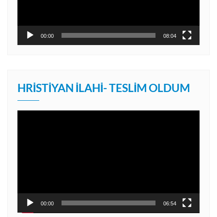
00:00
08:04
HRISTIYAN İLAHI- TESLIM OLDUM
Video
oynatıcı
00:00
06:54