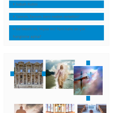
Sabah Rutini
Tanrım, Tanrım, beni neden terkettin?
İsa Mesih mi, Yeşua mı? Türk halkı en çok
hangisine aşina?