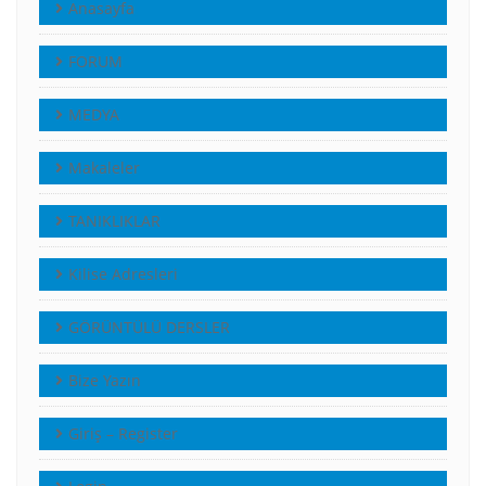
Anasayfa
FORUM
MEDYA
Makaleler
TANIKLIKLAR
Kilise Adresleri
GÖRÜNTÜLÜ DERSLER
Bize Yazın
Giriş – Register