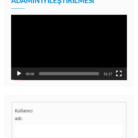
ADAMIN İYILEŞTIRILMESI
Video
oynatıcı
00:00
51:17
Kullanıcı
adı: