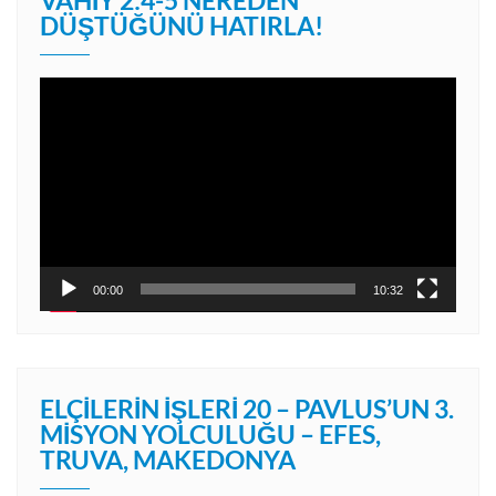
DÜŞTÜĞÜNÜ HATIRLA!
Video
oynatıcı
00:00
10:32
ELÇILERIN İŞLERI 20 – PAVLUS’UN 3.
MISYON YOLCULUĞU – EFES,
TRUVA, MAKEDONYA