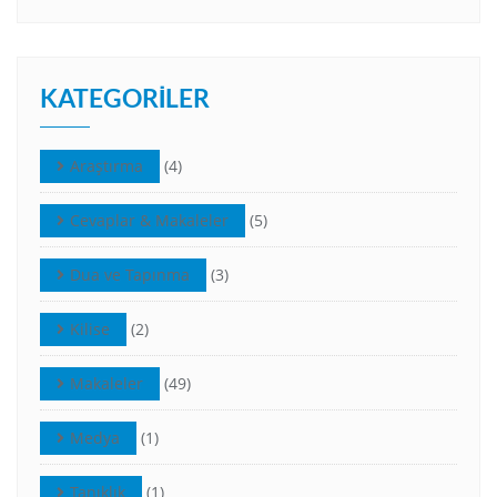
KATEGORILER
Araştırma
(4)
Cevaplar & Makaleler
(5)
Dua ve Tapınma
(3)
Kilise
(2)
Makaleler
(49)
Medya
(1)
Tanıklık
(1)