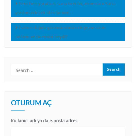
Seni ben yarattım, sana ben biçim verdim.Sana
yardım edecek olan benim.
İsa’nın dağda görünümünün değişmesinin
anlamı ve önemini neydi?
OTURUM AÇ
Kullanıcı adı ya da e-posta adresi