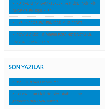
KUTSAL KITAP KARAKTERLERİ ve KİLİSE TARİHİNİN
ÖNDE GELEN KİŞİLİKLERİ
ÜYELİK PROBLEMLERİ, YARDIM, SUPPORT
DOWNLOADS – İNDİREBİLECEĞİNİZ DOSYALAR,
BASVURU KAYNAKLARI
SON YAZILAR
Nasıl Hristiyan Olabilirim?
Elçi Pavlus’un Elçilerin İşleri kitabında hiç
geçmeyen diğer yolculukları