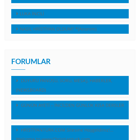
LUKA İNCİLİ
NASIL HRİSTİYAN OLDUM? *(Anonim)
FORUMLAR
DUYURU PANOSU, SORU, MESAJ, HABERLER,
(NEWSBOARD)
GÜNÜN AYETİ – İNCİL’DEN GÜNLÜK KISA DERSLER
…
HRİSTİYANTÜRK.COM Sitesine Hoşgeldiniz!…
Welcome to www.Christianturk.com