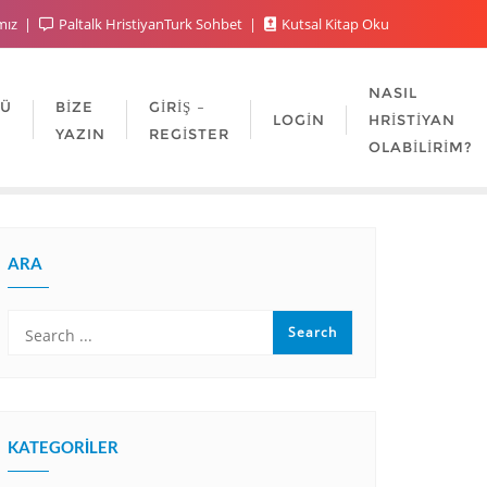
mız
Paltalk HristiyanTurk Sohbet
Kutsal Kitap Oku
NASIL
LÜ
BIZE
GIRIŞ –
LOGIN
HRISTIYAN
YAZIN
REGISTER
OLABILIRIM?
ARA
KATEGORILER