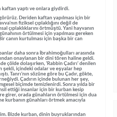
 kaftan yaptı ve onlara giydirdi.
 görürüz. Deriden kaftan yapılması için bir
va’nın fiziksel çıplaklığını değil de
sal çıplaklıklarını örtmüştü. Yani hayvanın
 günahının örtülmesi için yapılması gereken
Bir canın kurtulması için başka bir can
rbanlar daha sonra İbrahimoğulları arasında
ından onaylanan bir dini tören haline geldi.
inde çölde dolaşırken, ‘Rabbin Çadırı’ denilen
ın şekli, içindeki odalar ve eşyalar hep
ıştı. Tanrı’nın sözüne göre bu Çadır, gökte,
neğiydi. Çadırın içinde bulunan her şey,
imgesel biçimde temizlenirdi. Sonra yılda bir
l ettiği insanlar için bir kurban kesip
ere girer, orada günahların örtülmesi için dua
ine kurbanın günahları örtmek amacıyla
im. Bizde kurban, dinin buyruklarından