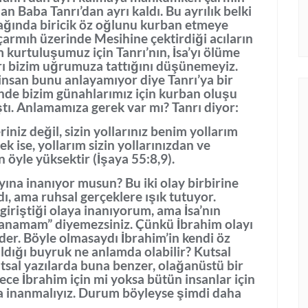
an Baba Tanrı’dan ayrı kaldı. Bu ayrılık belki
dağında biricik öz oğlunu kurban etmeye
n çarmıh üzerinde Mesihine çektirdiği acıların
zim kurtuluşumuz için Tanrı’nın, İsa’yı ölüme
arı bizim uğrumuza tattığını düşünemeyiz.
 insan bunu anlayamıyor diye Tanrı’ya bir
inde bizim günahlarımız için kurban oluşu
ştı. Anlamamıza gerek var mı? Tanrı diyor:
niz değil, sizin yollarınız benim yollarım
k ise, yollarım sizin yollarınızdan ve
öyle yüksektir (İşaya 55:8,9).
yına inanıyor musun? Bu iki olay birbirine
aldı, ama ruhsal gerçeklere ışık tutuyor.
iriştiği olaya inanıyorum, ama İsa’nın
nanamam” diyemezsiniz. Çünkü İbrahim olayı
eder. Böyle olmasaydı İbrahim’in kendi öz
ldığı buyruk ne anlamda olabilir? Kutsal
sal yazılarda buna benzer, olağanüstü bir
ce İbrahim için mi yoksa bütün insanlar için
ına inanmalıyız. Durum böyleyse şimdi daha