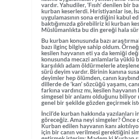
vardır. Yahudiler, ‘Fısıh’ denilen bir
kurban keserlerdi. Hıristiyanlar ise, İ
uygulamasının sona erdiğini kabul ed
baktığımızda görebiliriz ki kurban kes
Müslümanlıkta bu din gereği hala sü
Bu kurban konusunda bazı araştırmal
bazı ilginç bilgiye sahip oldum. Örneğ
kesilen hayvanın eti ya da kemiği değ
konusunda mecazi anlamlarla yüklü bir
karşılıklı adam öldürmelerle ateşlene
sürü deyim vardır. Birinin kanına su
deyimler hep ölümden, canın kaybında
dillerde de ‘kan’ sözcüğü yaşamı, can
farkına vardınız mı, kesilen hayvanın 
simgesel bir anlamı olduğunu biliyo
genel bir şekilde gözden geçirmek ist
İncil’de kurban hakkında yazılanları
göreceğiz. Ama neyi simgeler? Önce 
Kurban edilen hayvanın kanı akıtılıyo
için bir canın verilmesi gerektiğini s
getirmek isterim: Madem ki Kurban s