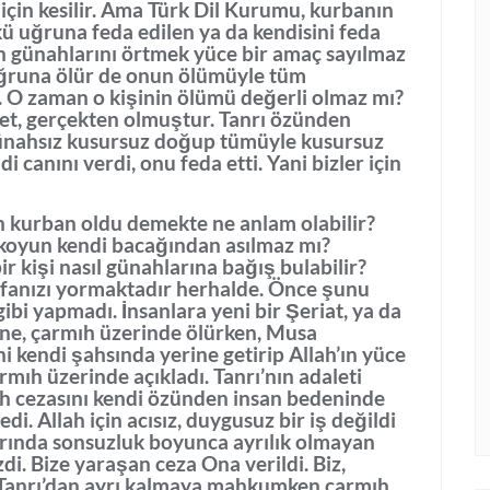
 için kesilir. Ama Türk Dil Kurumu, kurbanın
kü uğruna feda edilen ya da kendisini feda
n günahlarını örtmek yüce bir amaç sayılmaz
 uğruna ölür de onun ölümüyle tüm
. O zaman o kişinin ölümü değerli olmaz mı?
vet, gerçekten olmuştur. Tanrı özünden
günahsız kusursuz doğup tümüyle kusursuz
 canını verdi, onu feda etti. Yani bizler için
in kurban oldu demekte ne anlam olabilir?
koyun kendi bacağından asılmaz mı?
 kişi nasıl günahlarına bağış bulabilir?
afanızı yormaktadır herhalde. Önce şunu
gibi yapmadı. İnsanlara yeni bir Şeriat, ya da
sine, çarmıh üzerinde ölürken, Musa
ni kendi şahsında yerine getirip Allah’ın yüce
rmıh üzerinde açıkladı. Tanrı’nın adaleti
ah cezasını kendi özünden insan bedeninde
i. Allah için acısız, duygusuz bir iş değildi
rında sonsuzluk boyunca ayrılık olmayan
di. Bize yaraşan ceza Ona verildi. Biz,
 Tanrı’dan ayrı kalmaya mahkumken çarmıh