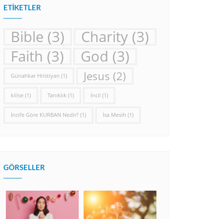
ETIKETLER
Bible
(3)
Charity
(3)
Faith
(3)
God
(3)
Jesus
(2)
Günahkar Hristiyan
(1)
kilise
(1)
Tanıklık
(1)
İncil
(1)
İncil’e Göre KURBAN Nedir?
(1)
İsa Mesih
(1)
GÖRSELLER