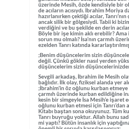
üzerinde Mesih, özde kendisiyle bir ol
de acıların acısıydı. İbrahim Moriya 
hazırlanırken çektiği acılar, Tanrı’nı
ancak silik bir gölgesiydi. Tabii ki bi
verdiğini ve bu şekilde en derin acıl
Böyle bir işe kimin aklı erebilir? Ama
sorun mu olmalı? İsa’nın çarmıh üzer
ezelden Tanrı katında kararlaştırılmı
;Benim düşüncelerim sizin düşünceleri
değil. Çünkü gökler nasıl yerden yükse
düşüncelerim sizin düşüncelerinizden 
Sevgili arkadaş, İbrahim ile Mesih ola
bağlıdır. İlk olay, fiziksel alanda yer 
;İbrahim’in öz oğlunu kurban etmeye g
çarmıh üzerinde kurban edildiğine i
kesin bir simgeyle İsa Mesih’e işaret 
oğlunu kurban etmesi için Tanrı’dan a
Kitabı baştan sona okuyunuz. Tüm kut
Tanrı buyruğu yoktur. Allah bunu sade
mi yaptı? Bütün insanlık için yaptığ
önemli bir soruyla karşılaşıyoruz: