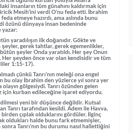
daki insanların tüm günahını kaldırmak için
cik Mesih’ini verdi O’nu feda etti. İbrahim
feda etmeye hazırdı, ama aslında bunu
ndi özünü dünyaya insan bedeninde
 yazar:
tün yaradılışın ilk doğanıdır. Gökte ve
yler, gerek tahtlar, gerek egemenlikler,
, bütün şeyler Onda yaratıldı. Her şey Onun
r. Her şeyden önce var olan kendisidir ve tüm
iler 1:15-17).
lmadı çünkü Tanrı’nın meleği ona engel
 bu olay İbrahim den yüzlerce yıl sonra yer
 olayın gölgesiydi. Tanrı özünden gelen
z için kurban edileceğine işaret ediyordu.
dilmesi yeni bir düşünce değildir. Kutsal
an Tanrı tarafından kesildi. Adem ile Havva,
 birden çıplak olduklarını gördüler. İlginç
ak oldukları halde bunu fark etmemişler,
onra Tanrı’nın bu durumu nasıl hallettiğini