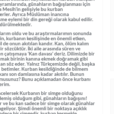
 bayramlarında, günahların bağışlanması için
sa Mesih’in gelişiyle bu kurban
erler. Ayrıca Müslüman inancına
me eylemi bir din gereği olarak kabul edilir.
rdürülmektedir.
arım oldu ve bu araştırmalarımın sonunda
in, kurbanın kesilişinde en önemli etken,
il de onun akıtılan kandır. Kan, ölüm kalım
 sözcüktür. İki aile arasında süren ve
n çatışmaya ‘Kan davası’ deriz. Dilimizde bir
samak birinin kanına ekmek doğramak gibi
n söz eder. Yalnız Türkçemizde değil, başka
ı betimler. Kurban kesildiğinde de bilmem
kanı son damlasına kadar akıtılır. Bunun
r musunuz? Bunu açıklamadan önce kurbanı
erim.
 incelersek Kurbanın bir simge olduğunu
demiş olduğum gibi, günahların bağışını!
r ve bu kan sadece bir simge olarak günahlar
imgeliyor. Şimdi önemli bir noktaya açıklık
adece bir simgedir, kurban kesmekle