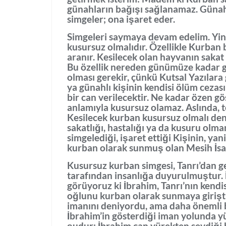
günahların bağışı sağlanamaz. Günahl
simgeler; ona işaret eder.
Simgeleri saymaya devam edelim. Yin
kusursuz olmalıdır. Özellikle Kurban
aranır. Kesilecek olan hayvanın sakat 
Bu özellik nereden günümüze kadar g
olması gerekir, çünkü Kutsal Yazılara
ya günahlı kişinin kendisi ölüm cezas
bir can verilecektir. Ne kadar özen gö
anlamıyla kusursuz olamaz. Aslında, te
Kesilecek kurban kusursuz olmalı deni
sakatlığı, hastalığı ya da kusuru olma
simgelediği, işaret ettiği Kişinin, yan
kurban olarak sunmuş olan Mesih İsa’
Kusursuz kurban simgesi, Tanrı’dan g
tarafından insanlığa duyurulmuştur.
görüyoruz ki İbrahim, Tanrı’nın kendi
oğlunu kurban olarak sunmaya girişti.
imanını deniyordu, ama daha önemli 
İbrahim’in gösterdiği iman yolunda 
şudur: İbrahim can yürekten sevdiği b