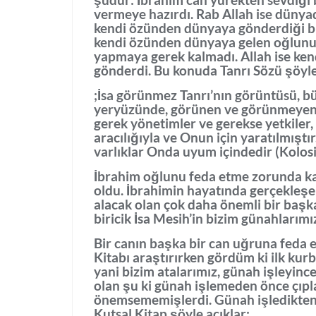
vermeye hazırdı. Rab Allah ise dünya
kendi özünden dünyaya gönderdiği biri
kendi özünden dünyaya gelen oğlunu 
yapmaya gerek kalmadı. Allah ise ke
gönderdi. Bu konuda Tanrı Sözü şöyle
;İsa görünmez Tanrı’nın görüntüsü, bü
yeryüzünde, görünen ve görünmeyen şe
gerek yönetimler ve gerekse yetkiler
aracılığıyla ve Onun için yaratılmıştı
varlıklar Onda uyum içindedir (Kolosil
İbrahim oğlunu feda etme zorunda ka
oldu. İbrahimin hayatında gerçekleşen
alacak olan çok daha önemli bir başka
biricik İsa Mesih’in bizim günahlarımı
Bir canın başka bir can uğruna feda e
Kitabı araştırırken gördüm ki ilk kurb
yani bizim atalarımız, günah işleyince
olan şu ki günah işlemeden önce çıpl
önemsememişlerdi. Günah işledikten s
Kutsal Kitap şöyle açıklar: