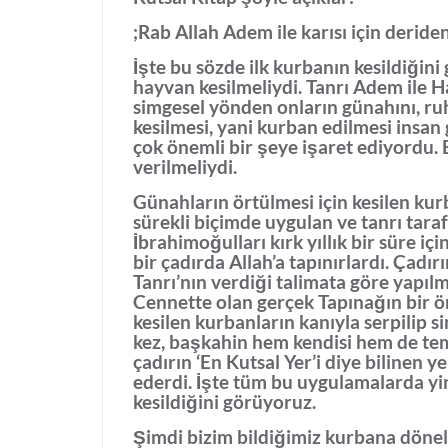
;Rab Allah Adem ile karısı için deriden
İşte bu sözde ilk kurbanın kesildiğini
hayvan kesilmeliydi. Tanrı Adem ile Hav
simgesel yönden onların günahını, ruh
kesilmesi, yani kurban edilmesi insan
çok önemli bir şeye işaret ediyordu. 
verilmeliydi.
Günahların örtülmesi için kesilen ku
sürekli biçimde uygulan ve tanrı taraf
İbrahimoğulları kırk yıllık bir süre iç
bir çadırda Allah’a tapınırlardı. Çadır
Tanrı’nın verdiği talimata göre yapılm
Cennette olan gerçek Tapınağın bir ör
kesilen kurbanların kanıyla serpilip s
kez, başkahin hem kendisi hem de temsi
çadırın ‘En Kutsal Yer’i diye bilinen y
ederdi. İşte tüm bu uygulamalarda y
kesildiğini görüyoruz.
Şimdi bizim bildiğimiz kurbana dönel