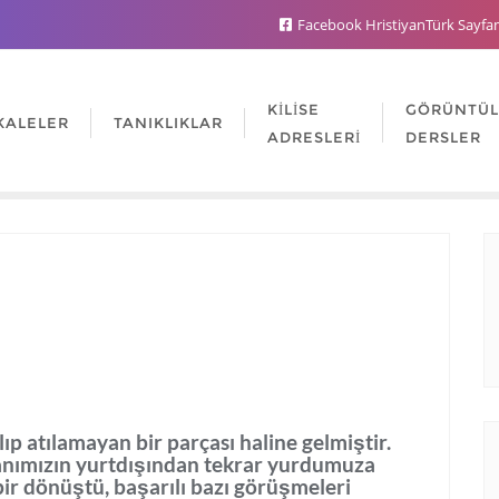
Facebook HristiyanTürk Sayfa
KILISE
GÖRÜNTÜ
KALELER
TANIKLIKLAR
ADRESLERI
DERSLER
 atılamayan bir parçası haline gelmiştir.
kanımızın yurtdışından tekrar yurdumuza
r dönüştü, başarılı bazı görüşmeleri