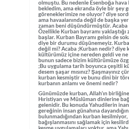
olmuştu. Bu nedenle Esenboğa hava l
bekledim, ama ekranda öyle bir şey g
göreneklerimize ne oluyor? diye sor
ama havaalanında değil de başka yerle
zaman beni düşündürmüştür. Acaba n
Özellikle Kurban bayramı yaklaştığı
başlar. Kurban Bayramı gelsin de sok
diye bir durumu düşünemeyiz. Kurba
değil mi? Acaba ;Kurban nedir? diye
kültürümüz içine nereden geldi ve n
bunun sadece bizim kültürümüze özgü
;Bu uygulama tarih boyunca çeşitli kü
desem şaşar mısınız? Şaşmayınız çün
kurban kesmiştir ve bunu dini bir tör
kurbanın anlamı ve önemi nedir?
Günümüzde kurban, Allah’ın birliğin
Hıristiyan ve Müslüman dinlerine bağ
gelenidir. Bu konuda Yahudilerin ina
gereğinin insan günahına dayandığını
bulunmadığından kurban kesilmiyor, 
bağışlanmasını sağlamak için kesilirdi
kesme uygulamaları yoktur, ama Yahu