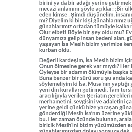
birini ya da bir adağı yerine getirmek
mecazi anlamını şöyle açıklar: ;Bir ül
eden kimse . Şimdi düşünelim, insanı
mı? Diyelim ki bir kişi günahlarımız
günahlarımız ortadan tümüyle kalkar
Olur elbet! Böyle bir şey oldu mu? E
dünyamıza gelip insan bedeni alan, 
yaşayan İsa Mesih bizim yerimize kendi
kurban oldu.
Değerli kardeşim, İsa Mesih bizim iç
Onun ölmesine gerek var mıydı? Her 
Öyleyse bir adamın ölümüyle başka bir
Buna benzer bir sürü soru şu anda k
söylemeliyim ki İsa, Musa’nın yaptığı 
yeni din kuralları getirmedi. Tam ter
aracılığıyla verilen Şeriatın gerekleri
merhametini, sevgisini ve adaletini ça
yerine geldi çünkü bize yaraşan gün
gönderdiği Mesih İsa’nın üzerine yükled
bu. Her zaman özünde bulunan, arala
biricik Mesih’ini bizim yüzümüzden ez
günahlarımızdan dolayı sonsuza dek