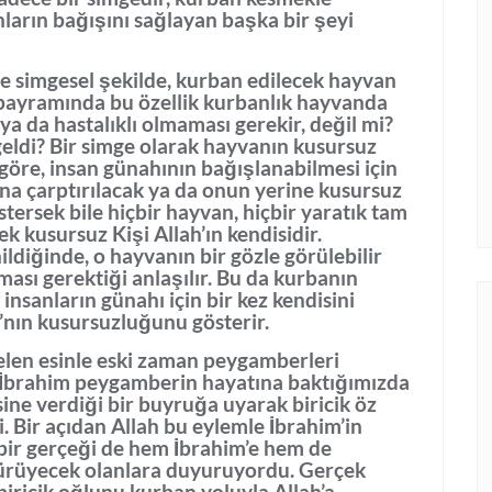
arın bağışını sağlayan başka bir şeyi
e simgesel şekilde, kurban edilecek hayvan
 bayramında bu özellik kurbanlık hayvanda
ya da hastalıklı olmaması gerekir, değil mi?
eldi? Bir simge olarak hayvanın kusursuz
 göre, insan günahının bağışlanabilmesi için
ına çarptırılacak ya da onun yerine kusursuz
stersek bile hiçbir hayvan, hiçbir yaratık tam
k kusursuz Kişi Allah’ın kendisidir.
ldiğinde, o hayvanın bir gözle görülebilir
ması gerektiği anlaşılır. Bu da kurbanın
i insanların günahı için bir kez kendisini
nın kusursuzluğunu gösterir.
elen esinle eski zaman peygamberleri
 İbrahim peygamberin hayatına baktığımızda
sine verdiği bir buyruğa uyarak biricik öz
 Bir açıdan Allah bu eylemle İbrahim’in
bir gerçeği de hem İbrahim’e hem de
yürüyecek olanlara duyuruyordu. Gerçek
iricik oğlunu kurban yoluyla Allah’a