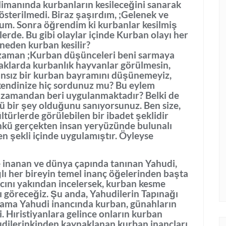
imanında kurbanların kesileceğini sanarak
österilmedi. Biraz şaşırdım, ;Gelenek ve
dum. Sonra öğrendim ki kurbanlar kesilmiş
rde. Bu gibi olaylar içinde Kurban olayı her
eden kurban kesilir?
 zaman ;Kurban düşünceleri beni sarmaya
aklarda kurbanlık hayvanlar görülmesin,
nsız bir kurban bayramını düşünemeyiz,
 kendinize hiç sordunuz mu? Bu eylem
e zamandan beri uygulanmaktadır? Belki de
 bir şey olduğunu sanıyorsunuz. Ben size,
ltürlerde görülebilen bir ibadet şeklidir
kü gerçekten insan yeryüzünde bulunalı
en şekli içinde uygulamıştır. Öyleyse
e inanan ve dünya çapında tanınan Yahudi,
lı her bireyin temel inanç öğelerinden başta
ncını yakından incelersek, kurban kesme
 göreceğiz. Şu anda, Yahudilerin Tapınağı
ama Yahudi inancında kurban, günahların
. Hıristiyanlara gelince onların kurban
dilerinkinden kaynaklanan kurban inançları