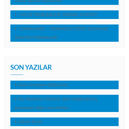
ÖNDE GELEN KİŞİLİKLERİ
ÜYELİK PROBLEMLERİ, YARDIM, SUPPORT
DOWNLOADS – İNDİREBİLECEĞİNİZ DOSYALAR,
BASVURU KAYNAKLARI
SON YAZILAR
Nasıl Hristiyan Olabilirim?
Elçi Pavlus’un Elçilerin İşleri kitabında hiç
geçmeyen diğer yolculukları
Sabah Rutini