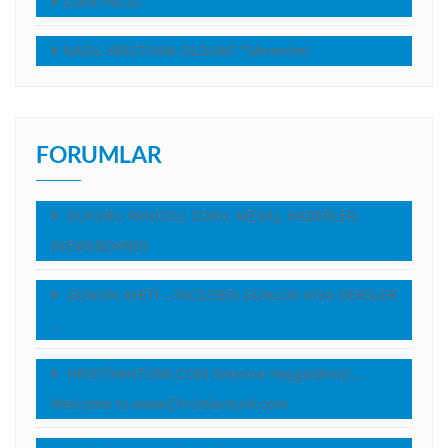
LUKA İNCİLİ
NASIL HRİSTİYAN OLDUM? *(Anonim)
FORUMLAR
DUYURU PANOSU, SORU, MESAJ, HABERLER,
(NEWSBOARD)
GÜNÜN AYETİ – İNCİL’DEN GÜNLÜK KISA DERSLER
…
HRİSTİYANTÜRK.COM Sitesine Hoşgeldiniz!…
Welcome to www.Christianturk.com