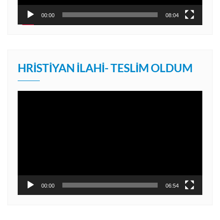
00:00
08:04
HRISTIYAN İLAHI- TESLIM OLDUM
Video
oynatıcı
00:00
06:54