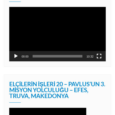
Video
oynatıcı
00:00
10:32
ELÇILERIN İŞLERI 20 – PAVLUS’UN 3.
MISYON YOLCULUĞU – EFES,
TRUVA, MAKEDONYA