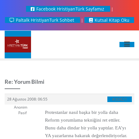
Facebook HristiyanTürk Sayfamız
Paltalk HristiyanTurk Sohbet
Kutsal Kitap Oku
Re: Yorum Bilmi
#30421
28 Ağustos 2008: 06:55
Anonim
Protestanlar nasıl başka bir yolla daha
Pasif
Reform yorumlama tekniğini ret ettiler.
Bunu daha dindar bir yolla yaptılar. EA’yı
YA yazarlarına bakarak değerlendiriyorlar.