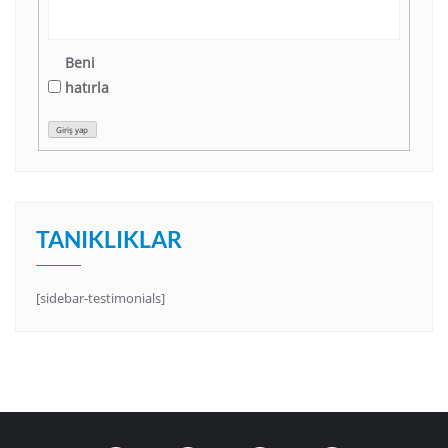
Beni
hatırla
Giriş yap
TANIKLIKLAR
[sidebar-testimonials]