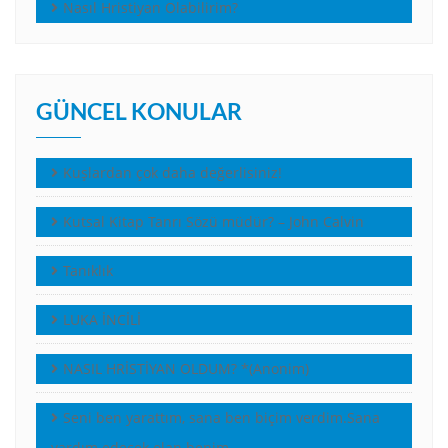
Nasıl Hristiyan Olabilirim?
GÜNCEL KONULAR
Kuşlardan çok daha değerlisiniz!
Kutsal Kitap Tanrı Sözü müdür? – John Calvin
Tanıklık
LUKA İNCİLİ
NASIL HRİSTİYAN OLDUM? *(Anonim)
Seni ben yarattım, sana ben biçim verdim.Sana
yardım edecek olan benim.