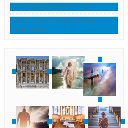
Tanrım, Tanrım, beni neden terkettin?
İsa Mesih mi, Yeşua mı? Türk halkı en çok
hangisine aşina?