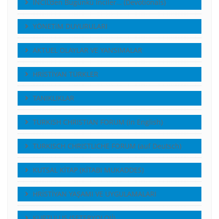
İNCİL’den Bugünkü İnciler… (Devotionals)
YÖNETiM DUYURULARI
AKTUEL OLAYLAR VE YANSIMALAR
HRİSTİYAN TÜRKLER
TANIKLIKLAR
TURKISH CHRISTIAN FORUM (in English)
TURKISCH CHRISTLICHE FORUM (auf Deutsch)
KUTSAL KİTAP (KİTABI MUKADDES)
HRİSTİYAN YAŞAMI VE UYGULAMALARI
KURTULUŞ (SETERYOLOJİ)