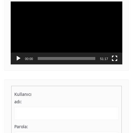
Video
oynatıcı
00:00
51:17
Kullanıcı
adı:
Parola: