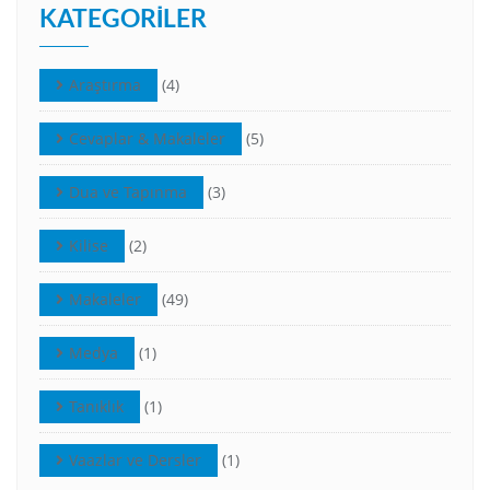
KATEGORILER
Araştırma
(4)
Cevaplar & Makaleler
(5)
Dua ve Tapınma
(3)
Kilise
(2)
Makaleler
(49)
Medya
(1)
Tanıklık
(1)
Vaazlar ve Dersler
(1)