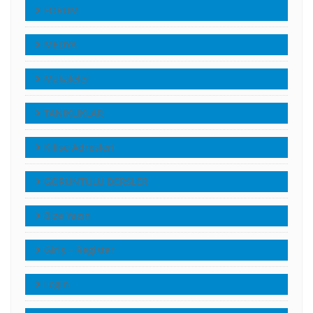
FORUM
MEDYA
Makaleler
TANIKLIKLAR
Kilise Adresleri
GÖRÜNTÜLÜ DERSLER
Bize Yazın
Giriş – Register
Login