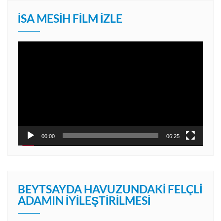
İSA MESIH FILM İZLE
Video
oynatıcı
00:00
06:25
BEYTSAYDA HAVUZUNDAKI FELÇLI
ADAMIN İYILEŞTIRILMESI