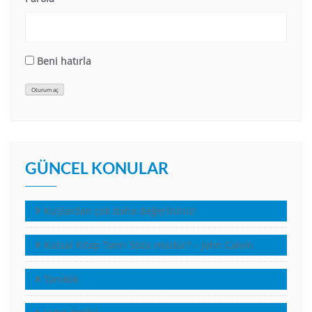
Beni hatırla
Oturum aç
GÜNCEL KONULAR
Kuşlardan çok daha değerlisiniz!
Kutsal Kitap Tanrı Sözü müdür? – John Calvin
Tanıklık