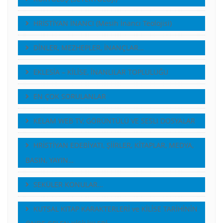
HRİSTİYAN İNANCI (Mesih İnancı Teolojisi)
DİNLER, MEZHEPLER, İNANÇLAR…
EKLESİA – KİLİSE, İNANLILAR TOPLULUĞU
EN ÇOK SORULANLAR
KELAM WEB TV, GÖRÜNTÜLÜ VE SESLI DOSYALAR
HRİSTİYAN EDEBİYATI, ŞİİRLER, KİTAPLAR, MEDYA,
BASIN, YAYIN…
SEKÜLER KONULAR…
KUTSAL KITAP KARAKTERLERİ ve KİLİSE TARİHİNİN