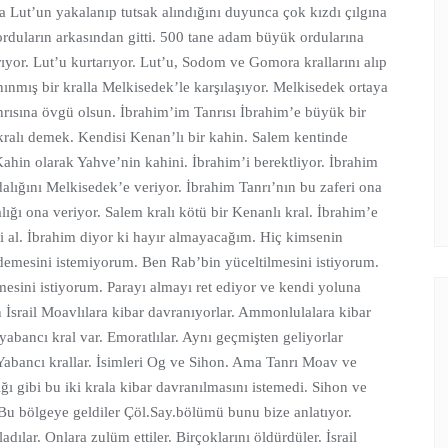
a Lut’un yakalanıp tutsak alındığını duyunca çok kızdı çılgına
rduların arkasından gitti. 500 tane adam büyük ordularına
rıyor. Lut’u kurtarıyor. Lut’u, Sodom ve Gomora krallarını alıp
anınmış bir kralla Melkisedek’le karşılaşıyor. Melkisedek ortaya
nrısına övgü olsun. İbrahim’im Tanrısı İbrahim’e büyük bir
kralı demek. Kendisi Kenan’lı bir kahin. Salem kentinde
 Kahin olarak Yahve’nin kahini. İbrahim’i berektliyor. İbrahim
alığını Melkisedek’e veriyor. İbrahim Tanrı’nın bu zaferi ona
lığı ona veriyor. Salem kralı kötü bir Kenanlı kral. İbrahim’e
i al. İbrahim diyor ki hayır almayacağım. Hiç kimsenin
 demesini istemiyorum. Ben Rab’bin yüceltilmesini istiyorum.
mesini istiyorum. Parayı almayı ret ediyor ve kendi yoluna
srail Moavlılara kibar davranıyorlar. Ammonlulalara kibar
yabancı kral var. Emoratlılar. Aynı geçmişten geliyorlar
 Yabancı krallar. İsimleri Og ve Sihon. Ama Tanrı Moav ve
ı gibi bu iki krala kibar davranılmasını istemedi. Sihon ve
 Bu bölgeye geldiler Çöl.Say.bölümü bunu bize anlatıyor.
ılar. Onlara zulüm ettiler. Birçoklarını öldürdüler. İsrail