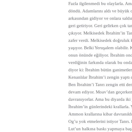
Fazla ilgilenmedi bu olaylarla. Am
döndü. Adamlarını aldı ve büyük o
arkasından gidiyor ve onlara saldı
geri getiriyor. Geri gelirken çok t
çıkıyor. Melkisedek İbrahim’in Ta
zafer verdi. Melkisedek doğruluk 
yaşıyor. Belki Yeruşalem olabilir.
onun önünde eğiliyor. İbrahim ond
verdiğinin farkında olarak bu onda
diyor ki: İbrahim bütün ganimetler
Kenanlılar İbrahim’i zengin yaptı
Ben İbrahim’i Tanrı zengin etti de
devam ediyor. Moav’dan geçerken İ
davranıyorlar. Ama bu diyarda iki 
İbrahim’in günlerindeki krallarla.
Ammon krallarına kibar davranıldığ
Og’u yok etmelerini istiyor Tanrı.
Lut’un halkına baskı yapmaya başlad