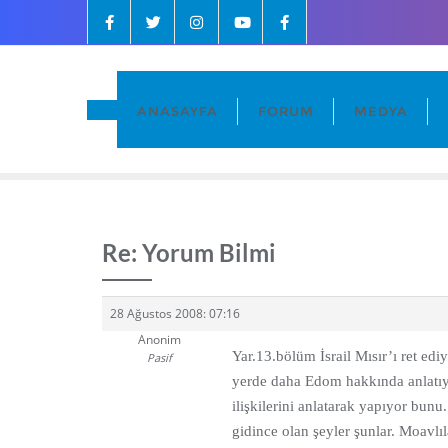
ANASAYFA
FORUM
MEDYA
Re: Yorum Bilmi
28 Ağustos 2008: 07:16
Anonim
Yar.13.bölüm İsrail Mısır’ı ret ed
Pasif
yerde daha Edom hakkında anlatıy
ilişkilerini anlatarak yapıyor bun
gidince olan şeyler şunlar. Moavlılar