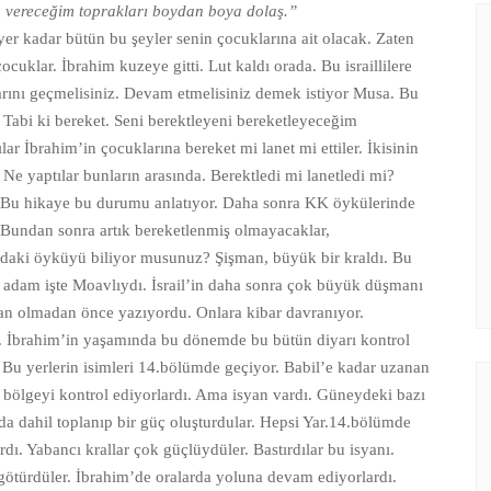
a vereceğim toprakları boydan boya dolaş.”
yer kadar bütün bu şeyler senin çocuklarına ait olacak. Zaten
ocuklar. İbrahim kuzeye gitti. Lut kaldı orada. Bu israillilere
rını geçmelisiniz. Devam etmelisiniz demek istiyor Musa. Bu
. Tabi ki bereket. Seni berektleyeni bereketleyeceğim
ar İbrahim’in çocuklarına bereket mi lanet mi ettiler. İkisinin
. Ne yaptılar bunların arasında. Berektledi mi lanetledi mi?
. Bu hikaye bu durumu anlatıyor. Daha sonra KK öykülerinde
r. Bundan sonra artık bereketlenmiş olmayacaklar,
ndaki öyküyü biliyor musunuz? Şişman, büyük bir kraldı. Bu
adam işte Moavlıydı. İsrail’in daha sonra çok büyük düşmanı
an olmadan önce yazıyordu. Onlara kibar davranıyor.
ü. İbrahim’in yaşamında bu dönemde bu bütün diyarı kontrol
ı. Bu yerlerin isimleri 14.bölümde geçiyor. Babil’e kadar uzanan
u bölgeyi kontrol ediyorlardı. Ama isyan vardı. Güneydeki bazı
da dahil toplanıp bir güç oluşturdular. Hepsi Yar.14.bölümde
rdı. Yabancı krallar çok güçlüydüler. Bastırdılar bu isyanı.
e götürdüler. İbrahim’de oralarda yoluna devam ediyorlardı.