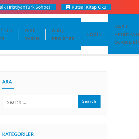
alk HristiyanTurk Sohbet
Kutsal Kitap Oku
NASIL
TÜLÜ
BIZE
GIRIŞ –
LOGIN
HRISTIYA
ER
YAZIN
REGISTER
OLABILIRI
ARA
KATEGORILER