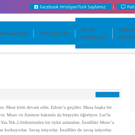
Facebook HristiyanTürk Sayfamız
Palt
KILISE
GÖRÜN
MAKALELER
TANIKLIKLAR
ADRESLERI
DERSL
#30433
iyor. Mısır kötü devam edin. Edom’u geçtiler. Musa başka bir
or. Moav ve Ammon hakında da birşeyler öğretiyor. Lut’la
u. Yas.Tek.2.bölümünden bir öykü anlatalım. İsrailliler Moav’a
 korkuyorlar. Savaş istiyorlar. İsrailliler de savaş istiyorlar.