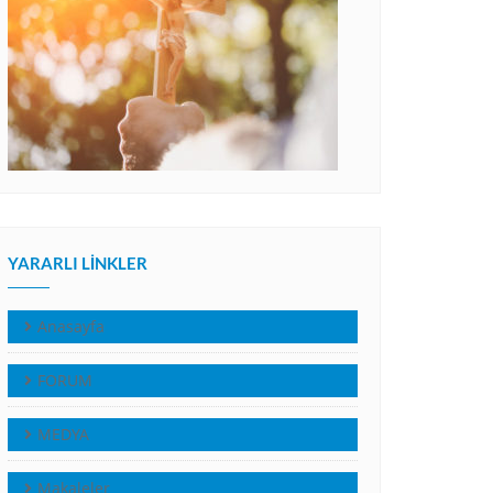
YARARLI LINKLER
Anasayfa
FORUM
MEDYA
Makaleler