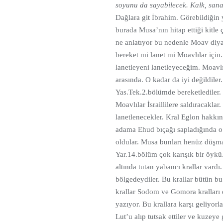
soyunu da sayabilecek. Kalk, san
Dağlara git İbrahim. Görebildiğin 
burada Musa’nın hitap ettiği kitle ç
ne anlatıyor bu nedenle Moav diya
bereket mi lanet mi Moavlılar için
lanetleyeni lanetleyeceğim. Moavlıl
arasında. O kadar da iyi değildiler
Yas.Tek.2.bölümde bereketlediler
Moavlılar İsraillilere saldıracakla
lanetlenecekler. Kral Eglon hakkı
adama Ehud bıçağı sapladığında o 
oldular. Musa bunları henüz düşm
Yar.14.bölüm çok karışık bir öyk
altında tutan yabancı krallar vard
bölgedeydiler. Bu krallar bütün b
krallar Sodom ve Gomora kralları 
yazıyor. Bu krallara karşı geliyorla
Lut’u alıp tutsak ettiler ve kuzey