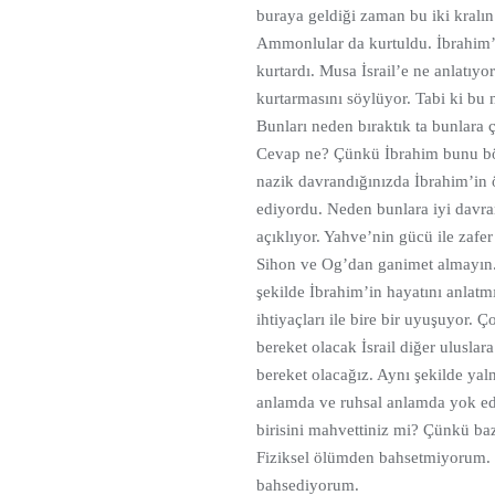
buraya geldiği zaman bu iki kralın
Ammonlular da kurtuldu. İbrahim’d
kurtardı. Musa İsrail’e ne anlatıy
kurtarmasını söylüyor. Tabi ki bu n
Bunları neden bıraktık ta bunlara 
Cevap ne? Çünkü İbrahim bunu böy
nazik davrandığınızda İbrahim’in 
ediyordu. Neden bunlara iyi davra
açıklıyor. Yahve’nin gücü ile zafe
Sihon ve Og’dan ganimet almayın. H
şekilde İbrahim’in hayatını anlatmı
ihtiyaçları ile bire bir uyuşuyor. 
bereket olacak İsrail diğer uluslara
bereket olacağız. Aynı şekilde yal
anlamda ve ruhsal anlamda yok ede
birisini mahvettiniz mi? Çünkü baz
Fiziksel ölümden bahsetmiyorum. 
bahsediyorum.