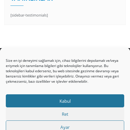
[sidebar-testimonials]
Size en iyi deneyimi sağlamak için, cihaz bilgilerini depolamak ve/veya
erişmek için tanımlama bilgileri gibi teknolojiler kullanıyoruz. Bu
teknolojileri kabul ederseniz, bu web sitesinde gezinme davranışı veya
HAKKIMIZDA
Üyelik Kuralları
Bize Yazın
benzersiz kimlikler gibi verileri işleyebiliriz. Onayınızı vermez veya geri
çekmezseniz, bazı özellikler ve işlevler etkilenebilir.
Gizlilik Politikamız
İncil’den Dersler
Makaleler
Online Kutsal Kitap
Video Öğrencilik Dersleri
Kabul
ABNSAT Türkiye – Canlı İzleyin
Ahuva Hizmetleri YouTube Sayfası
Hesap aç
Ret
Üye Girişi
Kayıt
Register
Ayar
Register
Paltalk Sohbet Odası