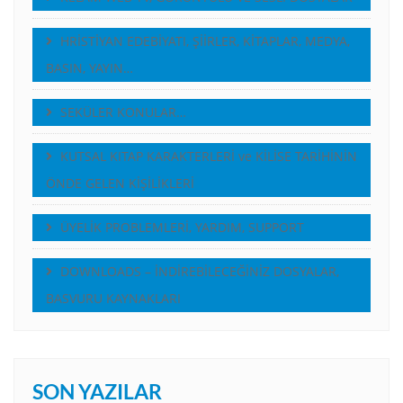
HRİSTİYAN EDEBİYATI, ŞİİRLER, KİTAPLAR, MEDYA,
BASIN, YAYIN…
SEKÜLER KONULAR…
KUTSAL KITAP KARAKTERLERİ ve KİLİSE TARİHİNİN
ÖNDE GELEN KİŞİLİKLERİ
ÜYELİK PROBLEMLERİ, YARDIM, SUPPORT
DOWNLOADS – İNDİREBİLECEĞİNİZ DOSYALAR,
BASVURU KAYNAKLARI
SON YAZILAR