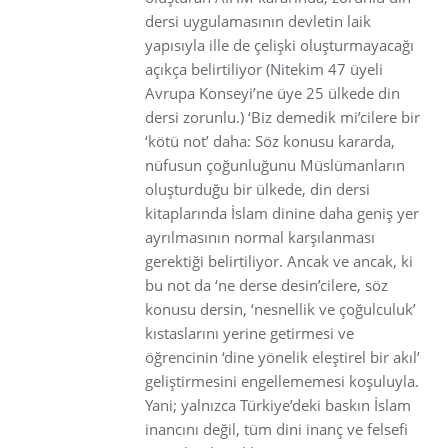
dersi uygulamasının devletin laik
yapısıyla ille de çelişki oluşturmayacağı
açıkça belirtiliyor (Nitekim 47 üyeli
Avrupa Konseyi’ne üye 25 ülkede din
dersi zorunlu.) ‘Biz demedik mi’cilere bir
‘kötü not’ daha: Söz konusu kararda,
nüfusun çoğunluğunu Müslümanların
oluşturduğu bir ülkede, din dersi
kitaplarında İslam dinine daha geniş yer
ayrılmasının normal karşılanması
gerektiği belirtiliyor. Ancak ve ancak, ki
bu not da ‘ne derse desin’cilere, söz
konusu dersin, ‘nesnellik ve çoğulculuk’
kıstaslarını yerine getirmesi ve
öğrencinin ‘dine yönelik eleştirel bir akıl’
geliştirmesini engellememesi koşuluyla.
Yani; yalnızca Türkiye’deki baskın İslam
inancını değil, tüm dini inanç ve felsefi