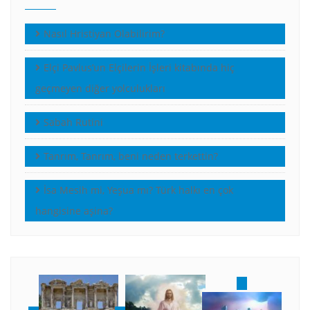
Nasıl Hristiyan Olabilirim?
Elçi Pavlus’un Elçilerin İşleri kitabında hiç
geçmeyen diğer yolculukları
Sabah Rutini
Tanrım, Tanrım, beni neden terkettin?
İsa Mesih mi, Yeşua mı? Türk halkı en çok
hangisine aşina?