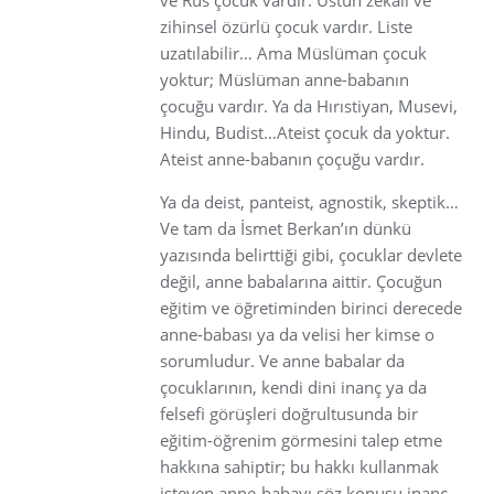
zihinsel özürlü çocuk vardır. Liste
uzatılabilir… Ama Müslüman çocuk
yoktur; Müslüman anne-babanın
çocuğu vardır. Ya da Hırıstiyan, Musevi,
Hindu, Budist…Ateist çocuk da yoktur.
Ateist anne-babanın çoçuğu vardır.
Ya da deist, panteist, agnostik, skeptik…
Ve tam da İsmet Berkan’ın dünkü
yazısında belirttiği gibi, çocuklar devlete
değil, anne babalarına aittir. Çocuğun
eğitim ve öğretiminden birinci derecede
anne-babası ya da velisi her kimse o
sorumludur. Ve anne babalar da
çocuklarının, kendi dini inanç ya da
felsefi görüşleri doğrultusunda bir
eğitim-öğrenim görmesini talep etme
hakkına sahiptir; bu hakkı kullanmak
isteyen anne-babayı söz konusu inanç