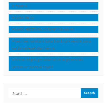
Tanıklık
LUKA İNCİLİ
NASIL HRİSTİYAN OLDUM? *(Anonim)
Seni ben yarattım, sana ben biçim verdim.Sana
yardım edecek olan benim.
İsa’nın dağda görünümünün değişmesinin
anlamı ve önemini neydi?