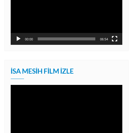
00:00
06:54
İSA MESIH FILM İZLE
Video
oynatıcı