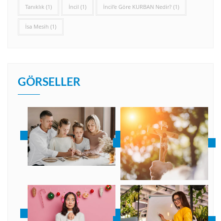
Tanıklık
(1)
İncil
(1)
İncil’e Göre KURBAN Nedir?
(1)
İsa Mesih
(1)
GÖRSELLER