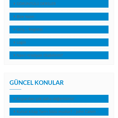
GÖRÜNTÜLÜ DERSLER
Bize Yazın
Giriş – Register
Login
Nasıl Hristiyan Olabilirim?
GÜNCEL KONULAR
Kuşlardan çok daha değerlisiniz!
Kutsal Kitap Tanrı Sözü müdür? – John Calvin