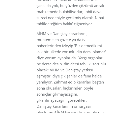
şansı da yok, bu yüzden çözümü ancak
mahkemede bulabiliyorlar; tabii dava
süreci nedeniyle gecikmiş olarak. Nihai
tahlilde ‘eğitim hakkı’ çiğneniyor.
AİHM ve Danıştay kararlarını,
muhtemelen gazete ya da tv
haberlerinden izleyip ‘Biz demedik mi
laik bir ülkede zorunlu din dersi olamaz’
diye yorumlayanlar da, ‘Yargı organları
ne derse desin, din dersi tabii ki zorunlu
olacak; AİHM ve Danıştay yetkisi
aşmıştır’ diye çıkışanlar da fena halde
yanılıyor. Zahmet edip kararları baştan
sona okusalar, hiçbirinden böyle
sonuçlar çıkmayacağını,
çıkarılmayacağını görecekler.
Danıştay kararlarının omurgasını
oluşturan AİHM kararında, zorunlu din