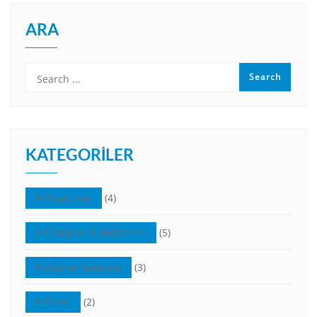
ARA
KATEGORILER
Araştırma
(4)
Cevaplar & Makaleler
(5)
Dua ve Tapınma
(3)
Kilise
(2)