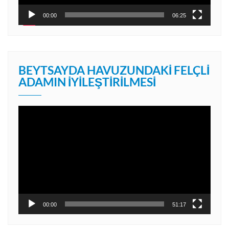
00:00
06:25
BEYTSAYDA HAVUZUNDAKI FELÇLI
ADAMIN İYILEŞTIRILMESI
Video
oynatıcı
00:00
51:17