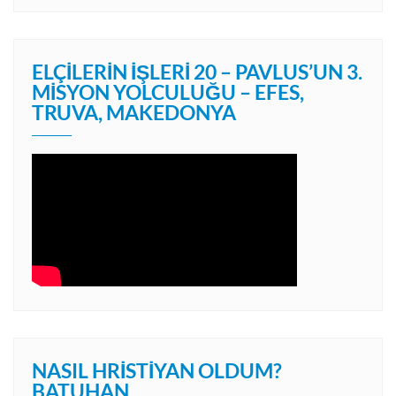
ELÇILERIN İŞLERI 20 – PAVLUS’UN 3.
MISYON YOLCULUĞU – EFES,
TRUVA, MAKEDONYA
NASIL HRISTIYAN OLDUM?
BATUHAN