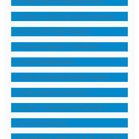
TURKISH CHRISTIAN FORUM (in English)
TURKISCH CHRISTLICHE FORUM (auf Deutsch)
KUTSAL KİTAP (KİTABI MUKADDES)
HRİSTİYAN YAŞAMI VE UYGULAMALARI
KURTULUŞ (SETERYOLOJİ)
HRİSTİYAN İNANCI (Mesih İnancı Teolojisi)
DİNLER, MEZHEPLER, İNANÇLAR…
EKLESİA – KİLİSE, İNANLILAR TOPLULUĞU
EN ÇOK SORULANLAR
KELAM WEB TV, GÖRÜNTÜLÜ VE SESLI DOSYALAR