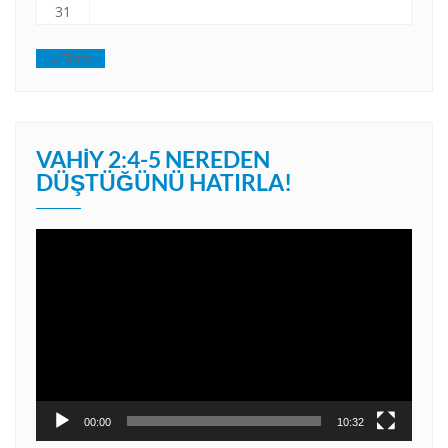
31
« Tem
VAHIY 2:4-5 NEREDEN
DÜŞTÜĞÜNÜ HATIRLA!
Video
oynatıcı
00:00
10:32