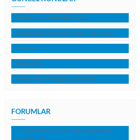
Kuşlardan çok daha değerlisiniz!
Kutsal Kitap Tanrı Sözü müdür? – John Calvin
Tanıklık
LUKA İNCİLİ
NASIL HRİSTİYAN OLDUM? *(Anonim)
FORUMLAR
DUYURU PANOSU, SORU, MESAJ, HABERLER,
(NEWSBOARD)