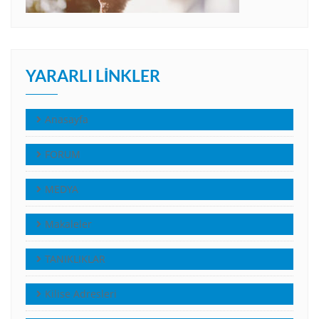
YARARLI LINKLER
Anasayfa
FORUM
MEDYA
Makaleler
TANIKLIKLAR
Kilise Adresleri