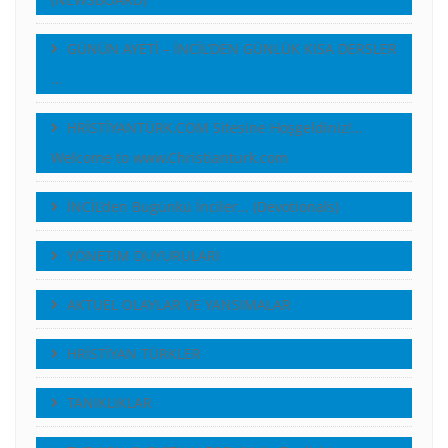
GÜNÜN AYETİ – İNCİL’DEN GÜNLÜK KISA DERSLER
…
HRİSTİYANTÜRK.COM Sitesine Hoşgeldiniz!…
Welcome to www.Christianturk.com
İNCİL’den Bugünkü İnciler… (Devotionals)
YÖNETiM DUYURULARI
AKTUEL OLAYLAR VE YANSIMALAR
HRİSTİYAN TÜRKLER
TANIKLIKLAR