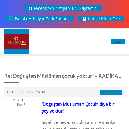
Facebook HristiyanTürk Sayfamız
Paltalk HristiyanTurk Sohbet
Kutsal Kitap Oku
Re: Doğuştan Müslüman çocuk yoktur! – RADİKAL
#29764
17 Temmuz 2008: 15:02
Anonim
‘Doğuştan Müslüman Çocuk’ diye bir
Pasif
şey yoktur!
Siyah ve beyaz çocuk vardır. Amerikalı
ve Rus çocuk vardır. Üstün zekâlı ve