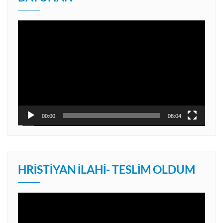
Video
oynatıcı
00:00
08:04
HRISTIYAN İLAHI- TESLIM OLDUM
Video
oynatıcı